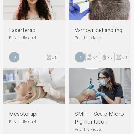
Laserterapi
Vampyr behandling
Pris: Individuel
Pris: Individuel
x
8
x
4
x
5
x
8
Mesoterapi
SMP – Scalp Micro
Pigmentation
Pris: Individuel
Pris: Individuel