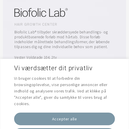
HAIR GROWTH CENTER
Biofolic Lab® tilbyder skræddersyede behandlings- og
produktbaserede forløb mod hårtab. Disse forløb
indeholder målrettede behandlingsformer, der løbende
tilpasses dig og dine individuelle behov som patient.
Vester Voldgade 104, 2tv
1552 København V
Vi værdsætter dit privatliv
info@biofolic.dk
Vi bruger cookies til at forbedre din
browsingoplevelse, vise personlige annoncer eller
indhold og analysere vores trafik. Ved at klikke på
"Accepter alle", giver du samtykke til vores brug af
cookies.
Accepter alle
Biofolic Lab® 2026. Alle rettigheder forbeholdes