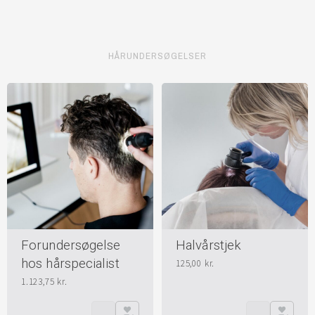
HÅRUNDERSØGELSER
Forundersøgelse
Halvårstjek
hos hårspecialist
125,00
kr.
1.123,75
kr.