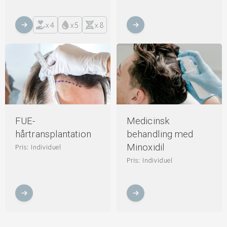
x
4
x
5
x
8
FUE-
Medicinsk
hårtransplantation
behandling med
Minoxidil
Pris: Individuel
Pris: Individuel