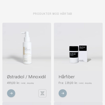
PRODUKTER MOD HÅRTAB
Østradiol / Minoxidil
Hårfiber
499,00
kr.
Fra:
139,00
kr.
inkl. moms
inkl. moms