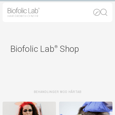
Skip
to
content
Biofolic Lab
Shop
®
BEHANDLINGER MOD HÅRTAB