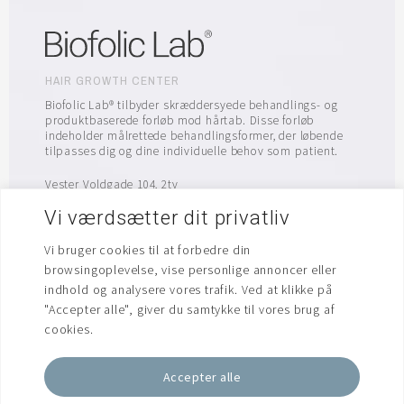
HAIR GROWTH CENTER
Biofolic Lab® tilbyder skræddersyede behandlings- og
produktbaserede forløb mod hårtab. Disse forløb
indeholder målrettede behandlingsformer, der løbende
tilpasses dig og dine individuelle behov som patient.
Vester Voldgade 104, 2tv
1552 København V
Vi værdsætter dit privatliv
info@biofolic.dk
Vi bruger cookies til at forbedre din
browsingoplevelse, vise personlige annoncer eller
indhold og analysere vores trafik. Ved at klikke på
"Accepter alle", giver du samtykke til vores brug af
cookies.
Accepter alle
Biofolic Lab® 2026. Alle rettigheder forbeholdes